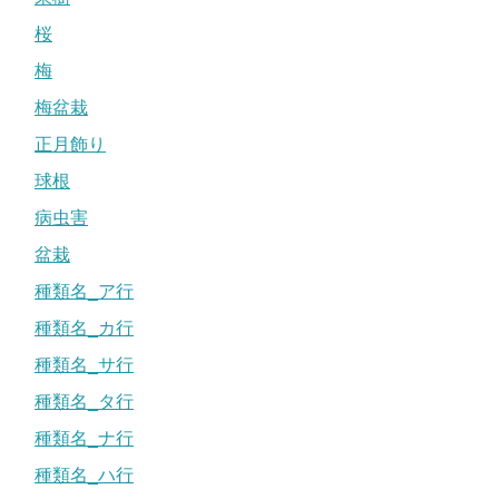
桜
梅
梅盆栽
正月飾り
球根
病虫害
盆栽
種類名_ア行
種類名_カ行
種類名_サ行
種類名_タ行
種類名_ナ行
種類名_ハ行