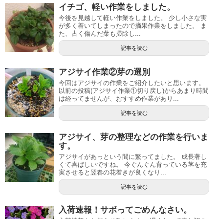
イチゴ、軽い作業をしました。
今後を見越して軽い作業をしました。 少し小さな実
が多く着いてしまったので摘果作業をしました。 ま
た、古く傷んだ葉も掃除し...
記事を読む
アジサイ作業②芽の選別
今回はアジサイの作業をご紹介したいと思います。
以前の投稿(アジサイ作業①切り戻し)からあまり時間
は経ってませんが、おすすめ作業があり...
記事を読む
アジサイ、芽の整理などの作業を行いま
す。
アジサイがあっという間に繁ってました。 成長著し
くて喜ばしいですね。 今ぐんぐん育っている茎を充
実させると翌春の花着きが良くなり...
記事を読む
入荷速報！サボってごめんなさい。