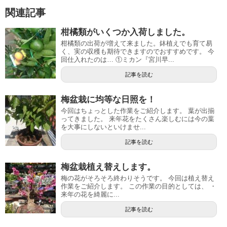
関連記事
柑橘類がいくつか入荷しました。
柑橘類の出荷が増えて来ました。鉢植えでも育て易
く、実の収穫も期待できますのでおすすめです。 今
回仕入れたのは… ①ミカン『宮川早...
記事を読む
梅盆栽に均等な日照を！
今回はちょっとした作業をご紹介します。 葉が出揃
ってきました。 来年花をたくさん楽しむには今の葉
を大事にしないといけませ...
記事を読む
梅盆栽植え替えします。
梅の花がそろそろ終わりそうです。 今回は植え替え
作業をご紹介します。 この作業の目的としては、 ・
来年の花を綺麗に...
記事を読む