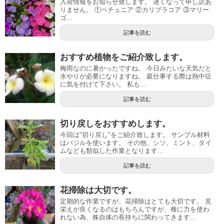
入荷情報をお知らせ致します。 遅くなって申し訳あ
りません。 ①ペチュニア ②カリブラコア ③マリー
ゴ...
記事を読む
おすすめ植物をご紹介致します。
梅雨なのに暑かったですね。 今日みたいな天気だと
水やりが必要になりますね。 庭仕事する際は熱中症
に気を付けて下さい。 私も...
記事を読む
切り戻しをおすすめします。
今回は"切り戻し"をご紹介致します。 サンプル材料
はバジルを使います。 その他、シソ、ミント、タイ
ムなども類似した作業となります...
記事を読む
花掃除は大切です。
定期的な作業ですが、花掃除はとても大切です。 見
栄えが良くなるのはもちろんですが、種に力を使わ
れない為、株自体の長持ちに関わってきます...