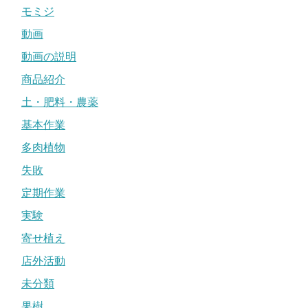
モミジ
動画
動画の説明
商品紹介
土・肥料・農薬
基本作業
多肉植物
失敗
定期作業
実験
寄せ植え
店外活動
未分類
果樹