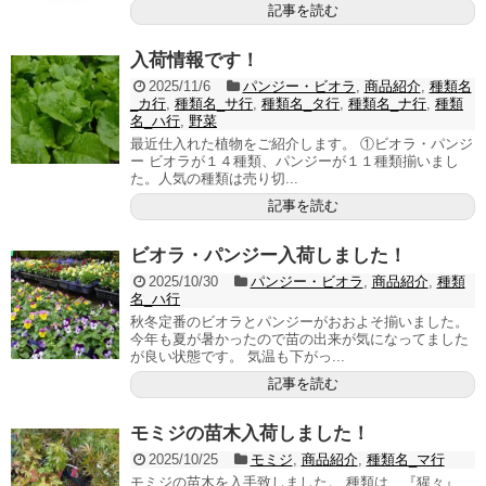
記事を読む
入荷情報です！
2025/11/6
パンジー・ビオラ
,
商品紹介
,
種類名
_カ行
,
種類名_サ行
,
種類名_タ行
,
種類名_ナ行
,
種類
名_ハ行
,
野菜
最近仕入れた植物をご紹介します。 ①ビオラ・パンジ
ー ビオラが１４種類、パンジーが１１種類揃いまし
た。人気の種類は売り切...
記事を読む
ビオラ・パンジー入荷しました！
2025/10/30
パンジー・ビオラ
,
商品紹介
,
種類
名_ハ行
秋冬定番のビオラとパンジーがおおよそ揃いました。
今年も夏が暑かったので苗の出来が気になってました
が良い状態です。 気温も下がっ...
記事を読む
モミジの苗木入荷しました！
2025/10/25
モミジ
,
商品紹介
,
種類名_マ行
モミジの苗木を入手致しました。 種類は、『猩々』、