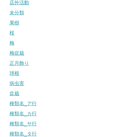
店外活動
未分類
果樹
桜
梅
梅盆栽
正月飾り
球根
病虫害
盆栽
種類名_ア行
種類名_カ行
種類名_サ行
種類名_タ行