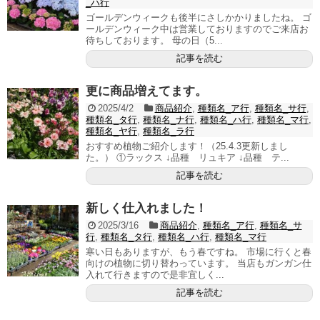
_ハ行
ゴールデンウィークも後半にさしかかりましたね。 ゴ
ールデンウィーク中は営業しておりますのでご来店お
待ちしております。 母の日（5...
記事を読む
更に商品増えてます。
2025/4/2
商品紹介
,
種類名_ア行
,
種類名_サ行
,
種類名_タ行
,
種類名_ナ行
,
種類名_ハ行
,
種類名_マ行
,
種類名_ヤ行
,
種類名_ラ行
おすすめ植物ご紹介します！（25.4.3更新しまし
た。） ①ラックス ↓品種 リュキア ↓品種 テ...
記事を読む
新しく仕入れました！
2025/3/16
商品紹介
,
種類名_ア行
,
種類名_サ
行
,
種類名_タ行
,
種類名_ハ行
,
種類名_マ行
寒い日もありますが、もう春ですね。 市場に行くと春
向けの植物に切り替わっています。 当店もガンガン仕
入れて行きますので是非宜しく...
記事を読む