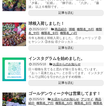
『夕暮』、『紅鏡』、『獅子頭』、『八汐』、『藤
波』 以上６種類です。 ...
記事を読む
球根入荷しました！
2025/10/17
商品紹介
,
球根
,
種類名_カ行
,
種類
名_サ行
,
種類名_タ行
,
種類名_ハ行
今年も秋植え球根入荷しました。 ①チューリップ ②
ヒヤシンス ③水仙 ④クロッカス ...
記事を読む
インスタグラムを始めました。
2025/5/18
お店からのお知らせ
日々植物を見てると思わず独り言を発しています。
『おっ！花来たねぇ〜』とか言ってます。 インスタグ
ラムでは関心を引かれたおすすめ植物...
記事を読む
ゴールデンウィーク中は営業してます！
2025/5/3
お店からのお知らせ
,
アジサイ
,
商品
紹介
,
種類名_ア行
,
種類名_カ行
,
種類名_タ行
,
種類名