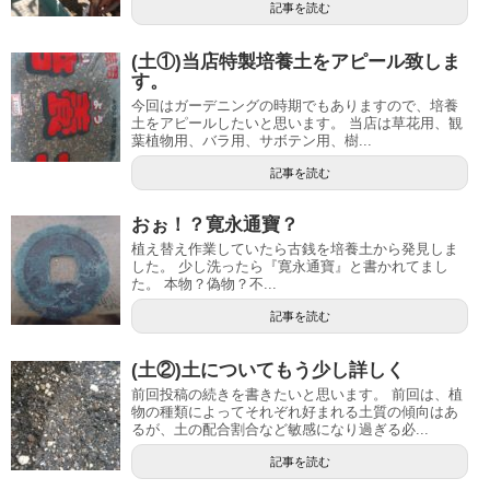
記事を読む
(土①)当店特製培養土をアピール致しま
す。
今回はガーデニングの時期でもありますので、培養
土をアピールしたいと思います。 当店は草花用、観
葉植物用、バラ用、サボテン用、樹...
記事を読む
おぉ！？寛永通寶？
植え替え作業していたら古銭を培養土から発見しま
した。 少し洗ったら『寛永通寶』と書かれてまし
た。 本物？偽物？不...
記事を読む
(土②)土についてもう少し詳しく
前回投稿の続きを書きたいと思います。 前回は、植
物の種類によってそれぞれ好まれる土質の傾向はあ
るが、土の配合割合など敏感になり過ぎる必...
記事を読む