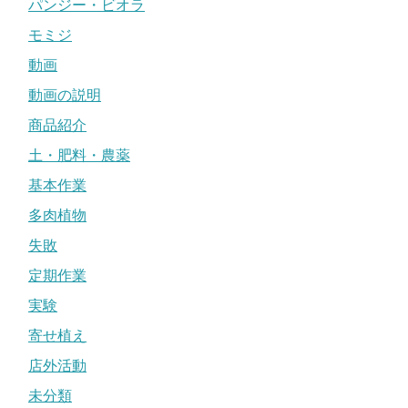
パンジー・ビオラ
モミジ
動画
動画の説明
商品紹介
土・肥料・農薬
基本作業
多肉植物
失敗
定期作業
実験
寄せ植え
店外活動
未分類