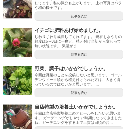
してます。私の気分も上がります。 上の写真はバラ
や梅の様子です。...
記事を読む
イチゴに肥料あげ始めました。
じわりじわり成長してくれてます。 現在も水やりの
頻度は6～8日に一度と、植え付け当初から変わって
無い状態です。 気温がま...
記事を読む
野菜、調子はいかがでしょうか。
今回は野菜のことを投稿したいと思います。 ゴール
デンウィーク頃から植え付けられた方は、大きく育
っているのではないかと思います。 ...
記事を読む
当店特製の培養土いかがでしょうか。
今回は当店特製培養土のアピールをしたいと思いま
す。 ガーデニングがしやすい時期になってきました
ね。ガーデニングをする上で土質は日頃のお...