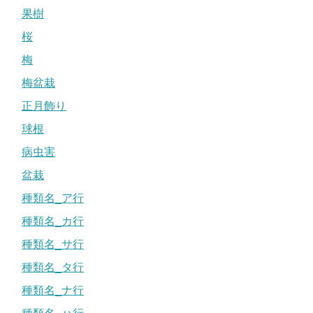
果樹
桜
梅
梅盆栽
正月飾り
球根
病虫害
盆栽
種類名_ア行
種類名_カ行
種類名_サ行
種類名_タ行
種類名_ナ行