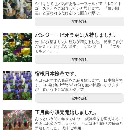
今回はとても人気のあるユーフォルビア『ホワイト
ゴースト』をご紹介したいと思います。 『白い幽
霊』と言われるだけあって面白い形で...
記事を読む
パンジー・ビオラ更に入荷しました。
先回の投稿より更に種類が増えました。 簡単ですが
ご紹介したいと思います。 【パンジー】 ・『ブルー
モルフォ』 ...
記事を読む
宿根日本桜草です。
今日もおすすめ商品をご紹介致します。 日本桜草で
す。 冬場は地上部が枯れ何も無い状態になります
が、春になると写真の様に芽...
記事を読む
正月飾り販売開始しました。
あっという間に年末ですね。 歳神様をお迎えするご
準備はお済みでしょうか。 当店は正月飾りの販売を
開始しました。 是非ご利用...