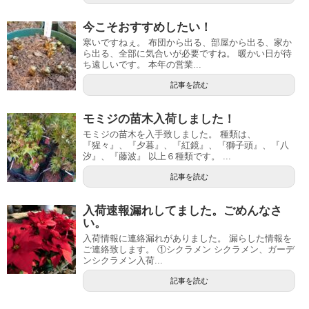
今こそおすすめしたい！
寒いですねぇ。 布団から出る、部屋から出る、家か
ら出る、全部に気合いが必要ですね。 暖かい日が待
ち遠しいです。 本年の営業...
記事を読む
モミジの苗木入荷しました！
モミジの苗木を入手致しました。 種類は、
『猩々』、『夕暮』、『紅鏡』、『獅子頭』、『八
汐』、『藤波』 以上６種類です。 ...
記事を読む
入荷速報漏れしてました。ごめんなさ
い。
入荷情報に連絡漏れがありました。 漏らした情報を
ご連絡致します。 ①シクラメン シクラメン、ガーデ
ンシクラメン入荷...
記事を読む