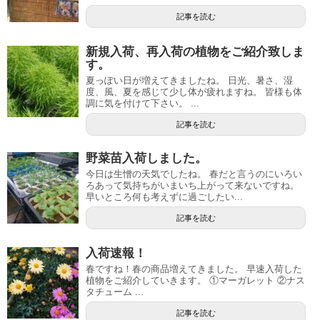
記事を読む
新規入荷、再入荷の植物をご紹介致しま
す。
夏っぽい日が増えてきましたね。 日光、暑さ、湿
度、風、夏を感じて少し体が疲れますね。 皆様も体
調に気を付けて下さい。 ...
記事を読む
野菜苗入荷しました。
今日は生憎の天気でしたね。 春だと言うのにいろい
ろあって気持ちがいまいち上がって来ないですね。
早いところ何も考えずに過ごしたい...
記事を読む
入荷速報！
春ですね！春の商品増えてきました。 早速入荷した
植物をご紹介していきます。 ①マーガレット ②ナス
タチューム ...
記事を読む