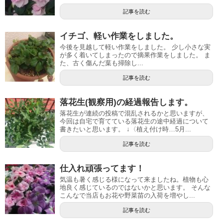
記事を読む
イチゴ、軽い作業をしました。
今後を見越して軽い作業をしました。 少し小さな実
が多く着いてしまったので摘果作業をしました。 ま
た、古く傷んだ葉も掃除し...
記事を読む
落花生(観察用)の経過報告します。
落花生が連続の投稿で混乱されるかと思いますが、
今回は自宅で育てている落花生の途中経過について
書きたいと思います。 ↓〈植え付け時…5月...
記事を読む
仕入れ頑張ってます！
気温も暑く感じる様になって来ましたね。植物も心
地良く感じているのではないかと思います。 そんな
こんなで当店もお花や野菜苗の入荷を増やし...
記事を読む