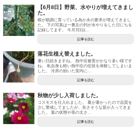
【6月8日】野菜、水やりが増えてきまし
た。
根が順調に育っている為か水の要求が増えてきまし
た。 下の写真は一番左の列が水やりをした日にちを
記録してます。 今月3日以...
記事を読む
落花生植え替えました。
暑い日続きますね。 熱中症被害がかなり多い様です
ね。 私自身も軽い熱中症の症状を体験してしまいま
した。 冷房の効いた室内に...
記事を読む
秋物が少し入荷しました。
コスモスを仕入れました。 夏が暑かったので品質を
少し警戒してましたが、良さそうな苗が入ってきま
した。 葉の状態や茎の太さ...
記事を読む