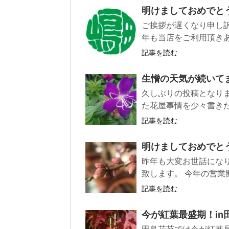
明けましておめでと
ご挨拶が遅くなり申し訳
年も当店をご利用頂きあ
記事を読む
生憎の天気が続いて
久しぶりの投稿となり
た花屋事情を少々書きた
記事を読む
明けましておめでと
昨年も大変お世話にな
致します。 今年の営業開始は
記事を読む
今が紅葉最盛期！in