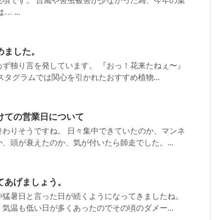
見頃です。 台風や害虫被害が少なかった為、今年の葉
 ...
めました。
わず独り言を発しています。 『おっ！花来たねぇ〜』
スタグラムでは関心を引かれたおすすめ植物...
けての営業日について
終わりそうですね。 日々集中できていたのか、マンネ
、頭が衰えたのか、気が付いたら師走でした。...
てあげましょう。
や猛暑日と言った日が続くようになってきましたね。
気温も低い日が多くあったのでその頃のダメー...