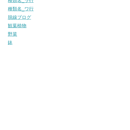
種類名_ラ行
種類名_ワ行
脱線ブログ
観葉植物
野菜
鉢