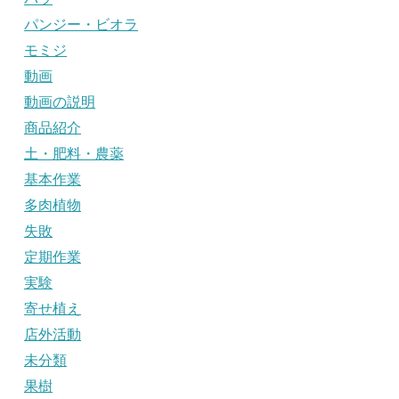
パンジー・ビオラ
モミジ
動画
動画の説明
商品紹介
土・肥料・農薬
基本作業
多肉植物
失敗
定期作業
実験
寄せ植え
店外活動
未分類
果樹