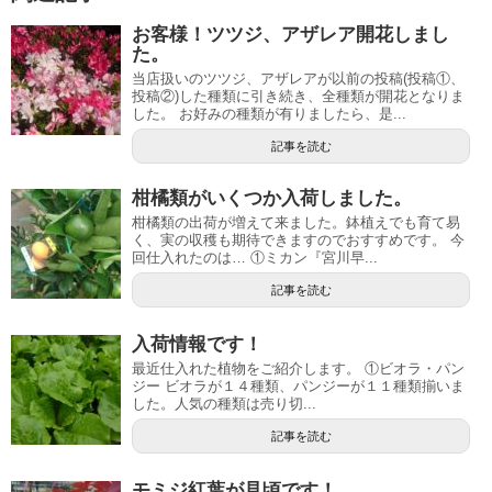
お客様！ツツジ、アザレア開花しまし
た。
当店扱いのツツジ、アザレアが以前の投稿(投稿①、
投稿②)した種類に引き続き、全種類が開花となりま
した。 お好みの種類が有りましたら、是...
記事を読む
柑橘類がいくつか入荷しました。
柑橘類の出荷が増えて来ました。鉢植えでも育て易
く、実の収穫も期待できますのでおすすめです。 今
回仕入れたのは… ①ミカン『宮川早...
記事を読む
入荷情報です！
最近仕入れた植物をご紹介します。 ①ビオラ・パン
ジー ビオラが１４種類、パンジーが１１種類揃いま
した。人気の種類は売り切...
記事を読む
モミジ紅葉が見頃です！