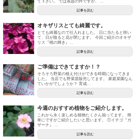
て下さい。 では表題の件ですが、 ...
記事を読む
オキザリスとても綺麗です。
とても綺麗なので仕入れました。 日に当たると咲い
て、日が陰ると花が閉じます。 今回ご紹介のオキザ
リス『桃の輝き』...
記事を読む
ご準備はできてますか！？
そろそろ野菜の植え付けができる時期になってきま
した。 当店でも野菜苗販売してます。 家庭菜園なん
ていかがでしょうか？ 育成...
記事を読む
今週のおすすめ植物をご紹介します。
これから永く楽しめる植物たくさん揃ってます。 簡
単にですがご紹介したいと思います。 ①イチゴ『ガ
ザーナ』 ...
記事を読む