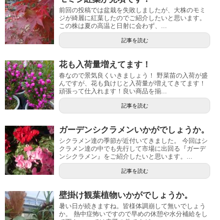
前回の投稿では盆栽を失敗しましたが、大株のモミ
ジが綺麗に紅葉したのでご紹介したいと思います。
この株は夏の高温と日射に会わず、...
記事を読む
花も入荷量増えてます！
春なので景気良くいきましょう！ 野菜苗の入荷が盛
んですが、花も負けじと入荷量が増えてきてます！
頑張って仕入れます！良い商品を揃...
記事を読む
ガーデンシクラメンいかがでしょうか。
シクラメン達の季節が近付いてきました。 今回はシ
クラメン達の中でも先行して市場に出回る『ガーデ
ンシクラメン』をご紹介したいと思います。...
記事を読む
壁掛け観葉植物いかがでしょうか。
暑い日が続きますね。皆様体調崩して無いでしょう
か。 熱中症怖いですので早めの休憩や水分補給をし