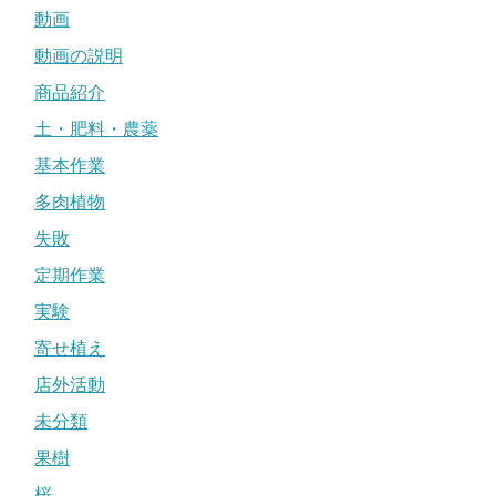
動画
動画の説明
商品紹介
土・肥料・農薬
基本作業
多肉植物
失敗
定期作業
実験
寄せ植え
店外活動
未分類
果樹
桜