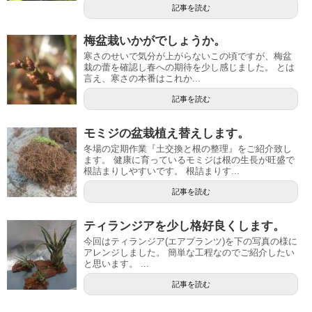
記事を読む
梅盆栽いかがでしょうか。
寒さのせいで気分が上がらないこの頃ですが、梅盆
栽の蕾を確認し春への期待を少し感じました。 とは
言え、寒さの本番はこれか...
記事を読む
モミジの盆栽植え替えします。
冬場の定期作業『土交換と根の整理』をご紹介致し
ます。 健康に育っているモミジは根の生長が旺盛で
根詰まりしやすいです。 根詰まりす...
記事を読む
ティランジアを少し格好良くします。
今回はティランジア(エアプランツ)を下の写真の様に
アレンジしました。 簡単な工程なのでご紹介したい
と思います。 ...
記事を読む