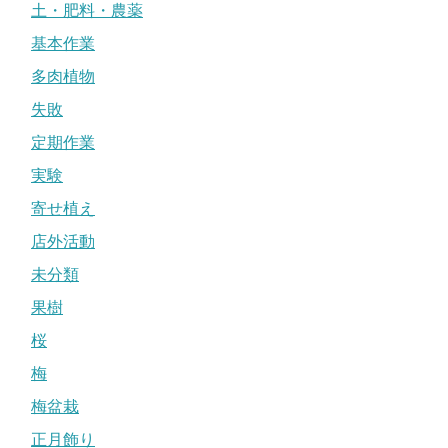
土・肥料・農薬
基本作業
多肉植物
失敗
定期作業
実験
寄せ植え
店外活動
未分類
果樹
桜
梅
梅盆栽
正月飾り