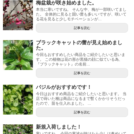
梅盆栽が咲き始めました。
本当に寒いですね。 そんな中、梅が一部咲いてまし
た。 全体的に見ると固い蕾も多いいですが、咲いて
る花を見ると少しモチベーションが...
記事を読む
ブラックキャットの蕾が見え始めまし
た。
今回もおすすめしたい商品をご紹介したいと思いま
す。 この植物は花の形が黒猫の顔に似ている為、
『ブラックキャット』の名前...
記事を読む
バジルがおすすめです！
今日はおすすめ商品をご紹介したいと思います。 当
店で蒔いた種は商品になるまで暫くかかりそうだっ
たので、苗を仕入れました。 ...
記事を読む
新規入荷しました！
寒いですね。 今回の寒波が抜けたら少しは春めいて