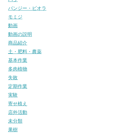
パンジー・ビオラ
モミジ
動画
動画の説明
商品紹介
土・肥料・農薬
基本作業
多肉植物
失敗
定期作業
実験
寄せ植え
店外活動
未分類
果樹