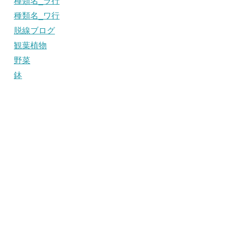
種類名_ラ行
種類名_ワ行
脱線ブログ
観葉植物
野菜
鉢