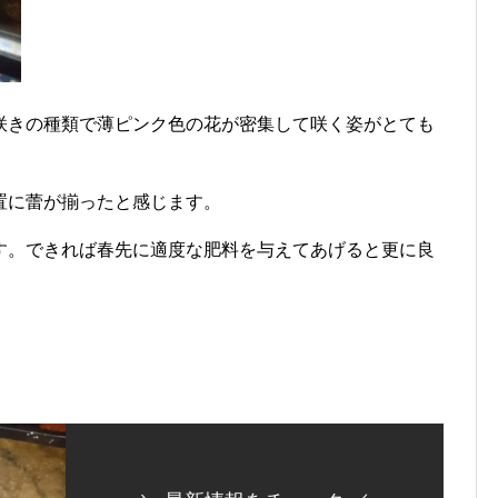
咲きの種類で薄ピンク色の花が密集して咲く姿がとても
置に蕾が揃ったと感じます。
す。できれば春先に適度な肥料を与えてあげると更に良