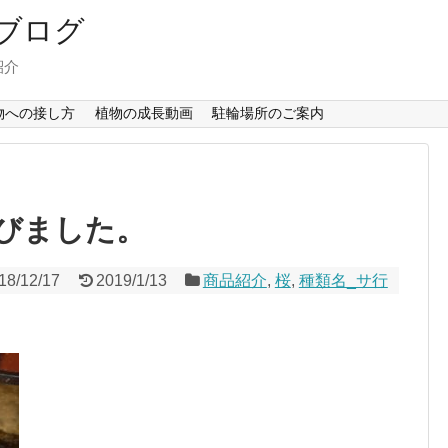
ブログ
紹介
物への接し方
植物の成長動画
駐輪場所のご案内
びました。
18/12/17
2019/1/13
商品紹介
,
桜
,
種類名_サ行
。