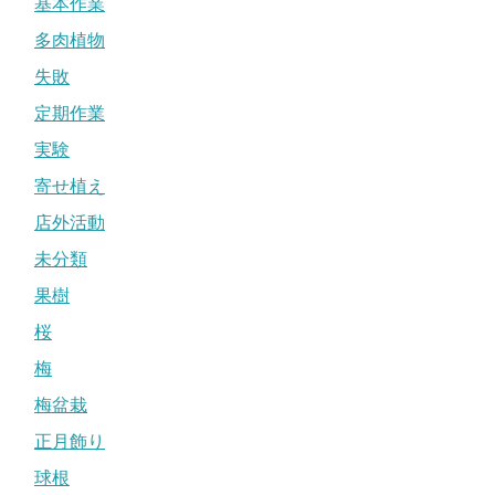
基本作業
多肉植物
失敗
定期作業
実験
寄せ植え
店外活動
未分類
果樹
桜
梅
梅盆栽
正月飾り
球根