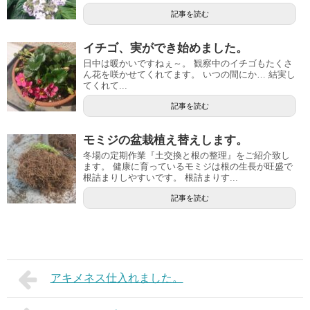
記事を読む
イチゴ、実ができ始めました。
日中は暖かいですねぇ～。 観察中のイチゴもたくさ
ん花を咲かせてくれてます。 いつの間にか… 結実し
てくれて...
記事を読む
モミジの盆栽植え替えします。
冬場の定期作業『土交換と根の整理』をご紹介致し
ます。 健康に育っているモミジは根の生長が旺盛で
根詰まりしやすいです。 根詰まりす...
記事を読む
アキメネス仕入れました。