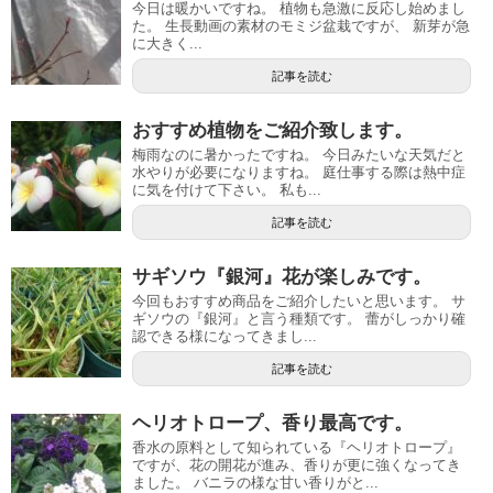
今日は暖かいですね。 植物も急激に反応し始めまし
た。 生長動画の素材のモミジ盆栽ですが、 新芽が急
に大きく...
記事を読む
おすすめ植物をご紹介致します。
梅雨なのに暑かったですね。 今日みたいな天気だと
水やりが必要になりますね。 庭仕事する際は熱中症
に気を付けて下さい。 私も...
記事を読む
サギソウ『銀河』花が楽しみです。
今回もおすすめ商品をご紹介したいと思います。 サ
ギソウの『銀河』と言う種類です。 蕾がしっかり確
認できる様になってきまし...
記事を読む
ヘリオトロープ、香り最高です。
香水の原料として知られている『ヘリオトロープ』
ですが、花の開花が進み、香りが更に強くなってき
ました。 バニラの様な甘い香りがと...