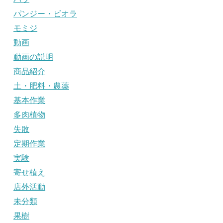
パンジー・ビオラ
モミジ
動画
動画の説明
商品紹介
土・肥料・農薬
基本作業
多肉植物
失敗
定期作業
実験
寄せ植え
店外活動
未分類
果樹