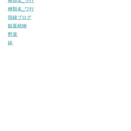
種類名_ラ行
種類名_ワ行
脱線ブログ
観葉植物
野菜
鉢