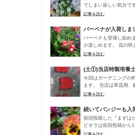
でしまい寂しい気分です
記事を読む
バーベナが入荷しま
バーベナも登場し始め
が楽しめます。 花の咲き
記事を読む
(土①)当店特製培養
今回はガーデニングの
ます。 当店は草花用、
記事を読む
続いてパンジーも入
前回投稿した『まずは
ビオラは前回投稿から1
記事を読む