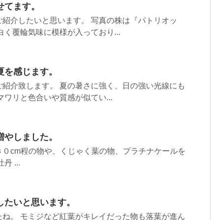
せてます。
ご紹介したいと思います。 写真の株は『パトリオッ
白く覆輪気味に模様が入っており...
夏を感じます。
ご紹介致します。 夏の暑さに強く、日の強い光線にも
マワリと色合いや質感が似てい...
増やしました。
３０cm程の物や、くじゃく葉の物、プラチナケールを
 ...
したいと思います。
たね。 モミジなど紅葉がキレイだった物も落葉が進ん