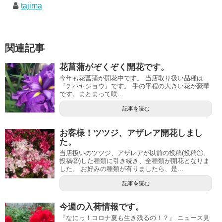
tajima
関連記事
花菖蒲がぞくぞく開花です。
今年も花菖蒲が開花中です。 当店取り扱い品種は
『チハヤジョウ』です。 手の平程の大きい花が豪華
です。まとまって咲...
記事を読む
お客様！ツツジ、アザレア開花しまし
た。
当店扱いのツツジ、アザレアが以前の投稿(投稿①、
投稿②)した種類に引き続き、全種類が開花となりま
した。 お好みの種類が有りましたら、是...
記事を読む
今週の入荷情報です。
『なにっ！コロナ夏も生き残るの！？』 ニュース見