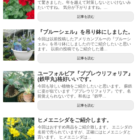
て驚きました。年を越えて対策しないといけないみ
たいですね。 気分が下がりますね。...
記事を読む
『ブルーシェル』を吊り鉢にしました。
今回は以前投稿したアメリカンブルーの『ブルーシ
ェル』を吊り鉢にしましたのでご紹介したいと思い
ます。 以前の投稿でもご紹介した通...
記事を読む
ユーフォルビア『ブプレウリフォリア』
(鉄甲丸)格好いいです。
今回も珍しい植物をご紹介したいと思います。 蘇鉄
に姿が似ています『ブプレウリフォリア』です。名
前覚えられないです。和名は『鉄甲...
記事を読む
ヒメエニシダをご紹介します。
今回はおすすめ商品をご紹介致します。 エニシダの
名前で売られていますが、正確にはヒメエニシダと
言います。 ヒメエニシダは...