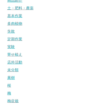
商品紹介
土・肥料・農薬
基本作業
多肉植物
失敗
定期作業
実験
寄せ植え
店外活動
未分類
果樹
桜
梅
梅盆栽