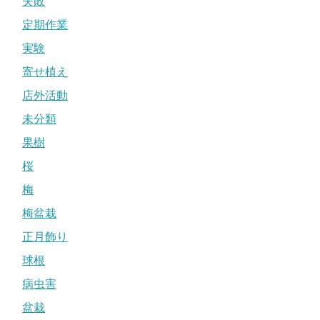
失敗
定期作業
実験
寄せ植え
店外活動
未分類
果樹
桜
梅
梅盆栽
正月飾り
球根
病虫害
盆栽