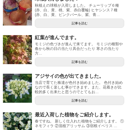
秋植えの球根が入荷しました。 チューリップ６種
(赤、白、黄、桃、紫、赤白覆輪) ヒヤシンス７種
(赤、白、黄、ピンクパール、紫、青...
記事を読む
紅葉が進んでます。
モミジの色づきが進んで来てます。 モミジの種類や
春から秋の日の当たり具合だったり 寒さの当たり
方...
記事を読む
アジサイの色が出てきました。
当店で育てた株達が色付き始めました。 色付き始め
なので長く楽しむ事ができます。また、花着きが比
較的多く出来たと思うのでとてもお...
記事を読む
最近入荷した植物をご紹介します。
春ですね。 新しく仕入れた植物をご紹介します。 ①
ネモフィラ ②混植アリッサム ③宿根イベリス ...