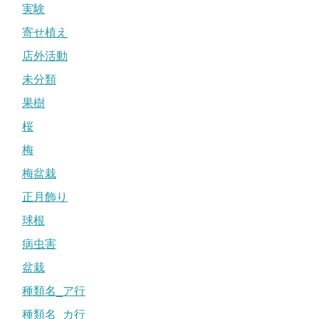
実験
寄せ植え
店外活動
未分類
果樹
桜
梅
梅盆栽
正月飾り
球根
病虫害
盆栽
種類名_ア行
種類名_カ行