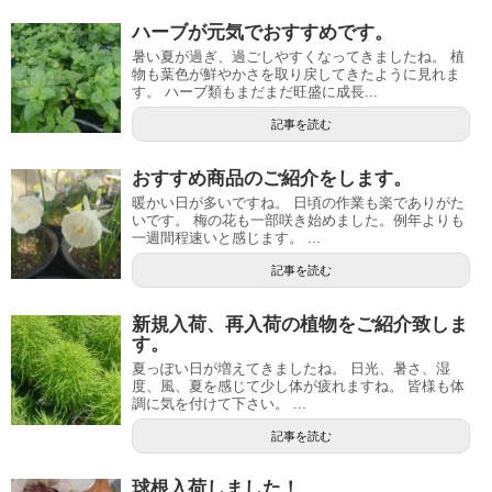
ハーブが元気でおすすめです。
暑い夏が過ぎ、過ごしやすくなってきましたね。 植
物も葉色が鮮やかさを取り戻してきたように見れま
す。 ハーブ類もまだまだ旺盛に成長...
記事を読む
おすすめ商品のご紹介をします。
暖かい日が多いですね。 日頃の作業も楽でありがた
いです。 梅の花も一部咲き始めました。例年よりも
一週間程速いと感じます。 ...
記事を読む
新規入荷、再入荷の植物をご紹介致しま
す。
夏っぽい日が増えてきましたね。 日光、暑さ、湿
度、風、夏を感じて少し体が疲れますね。 皆様も体
調に気を付けて下さい。 ...
記事を読む
球根入荷しました！