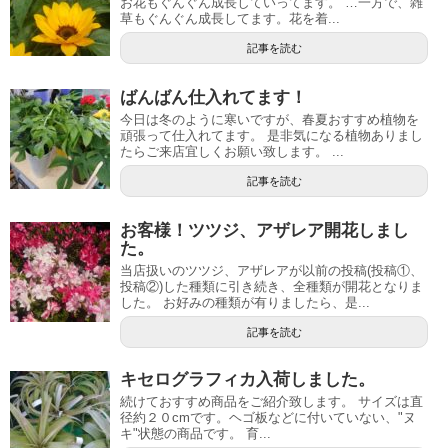
お花もぐんぐん成長していってます。 …一方で、雑
草もぐんぐん成長してます。花を着...
記事を読む
ばんばん仕入れてます！
今日は冬のように寒いですが、春夏おすすめ植物を
頑張って仕入れてます。 是非気になる植物ありまし
たらご来店宜しくお願い致します。 ...
記事を読む
お客様！ツツジ、アザレア開花しまし
た。
当店扱いのツツジ、アザレアが以前の投稿(投稿①、
投稿②)した種類に引き続き、全種類が開花となりま
した。 お好みの種類が有りましたら、是...
記事を読む
キセログラフィカ入荷しました。
続けておすすめ商品をご紹介致します。 サイズは直
径約２０cmです。ヘゴ板などに付いていない、"ヌ
キ"状態の商品です。 育...