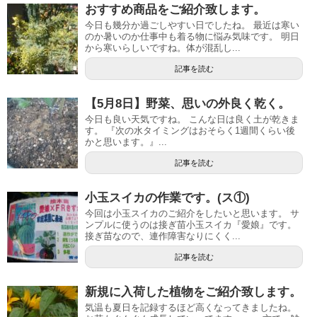
おすすめ商品をご紹介致します。
今日も幾分か過ごしやすい日でしたね。 最近は寒い
のか暑いのか仕事中も着る物に悩み気味です。 明日
から寒いらしいですね。体が混乱し...
記事を読む
【5月8日】野菜、思いの外良く乾く。
今日も良い天気ですね。 こんな日は良く土が乾きま
す。 『次の水タイミングはおそらく1週間くらい後
かと思います。』...
記事を読む
小玉スイカの作業です。(ス①)
今回は小玉スイカのご紹介をしたいと思います。 サ
ンプルに使うのは接ぎ苗小玉スイカ『愛娘』です。
接ぎ苗なので、連作障害なりにくく...
記事を読む
新規に入荷した植物をご紹介致します。
気温も夏日を記録するほど高くなってきましたね。