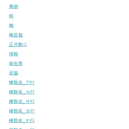
果樹
桜
梅
梅盆栽
正月飾り
球根
病虫害
盆栽
種類名_ア行
種類名_カ行
種類名_サ行
種類名_タ行
種類名_ナ行