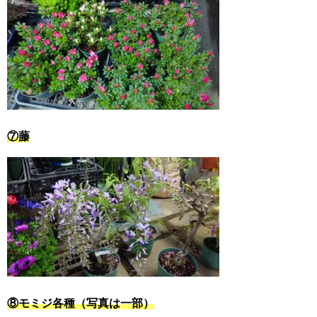
⑦藤
⑧モミジ各種（写真は一部）