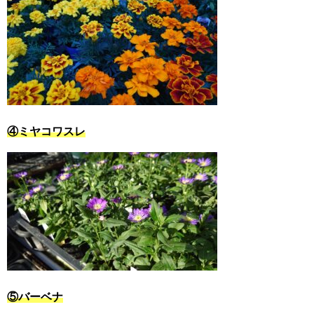
④ミヤコワスレ
⑤バーベナ