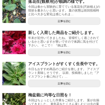
落花生(観察用)が順調の様です。
今回は春から実験的に育てている落花生(尺鉢植え)の
現状を書きたいと思います。 葉の状態は前回投稿時
と比べ大きな変化は感じられま...
記事を読む
新しく入荷した商品をご紹介します。
年末が近付いてきましたね。 皆様忙しく過ごされて
いるかと思いますが寒いですので体調に気を付けて
下さい。 そこで！ 『病は気...
記事を読む
アイスプラントがすくすく生長中です。
今日もおすすめ商品のご紹介を致します。 アイスプ
ラント美味しそうです。 以前、投稿致しました『ア
イスプラント春に向けて』...
記事を読む
梅盆栽に均等な日照を！
今回はちょっとした作業をご紹介します。 葉が出揃
ってきました。 来年花をたくさん楽しむには今の葉