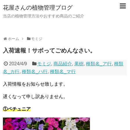
花屋さんの植物管理ブログ
当店の植物管理方法やおすすめ商品のご紹介
ホーム
モミジ
入荷速報！サボってごめんなさい。
2024/4/9
モミジ
,
商品紹介
,
果樹
,
種類名_ア行
,
種類
名_カ行
,
種類名_ハ行
,
種類名_マ行
入荷情報をお知らせ致します。
遅くなって申し訳ありません。
①ペチュニア