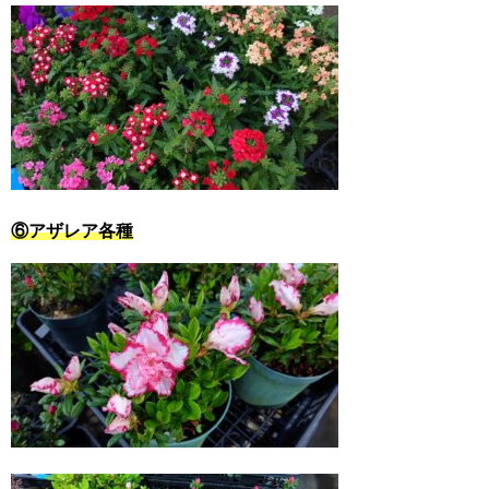
⑥アザレア各種