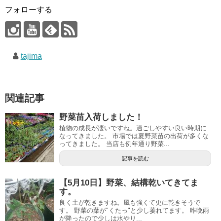
フォローする
tajima
関連記事
野菜苗入荷しました！
植物の成長が凄いですね。過ごしやすい良い時期に
なってきました。 市場では夏野菜苗の出荷が多くな
ってきました。 当店も例年通り野菜...
記事を読む
【5月10日】野菜、結構乾いてきてま
す。
良く土が乾きますね。風も強くて更に乾きそうで
す。 野菜の葉が"くたっ"と少し萎れてます。 昨晩雨
が降ったので少しは水やり...