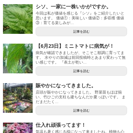
シソ、一家に一株いかがですか。
今回は私が価値を感じる『シソ』をご紹介したいと
思います。 価値①：美味しい 価値②：多収穫 価値
③：育てる楽しみが...
記事を読む
【6月23日】ミニトマトに病気が！
病気が確認できましたが、そこそこ順調に育ってま
す。 水やりの加減は前回投稿時とあまり変わって無
い感じです。 『表土が乾い...
記事を読む
賑やかになってきました。
店頭が賑やかになってきました。 野菜苗もほぼ揃
い、竹ひごの支柱も建ちなんだか夏っぽいです。 ま
だまだたく...
記事を読む
仕入れ頑張ってます！
気温も暑く感じる様になって来ましたね。植物も心