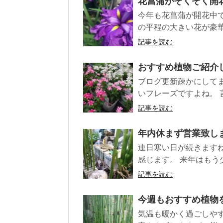
花菖蒲がぞくぞく開
今年も花菖蒲が開花中で
の平程の大きい花が豪華
記事を読む
おすすめ植物ご紹介
ブログ更新疎かにしてま
いフレーズですよね。 言
記事を読む
年内休まず営業致し
連日寒い日が続きます
感じます。 来年はもう
記事を読む
今週もおすすめ植物
気温も暖かく過ごしや