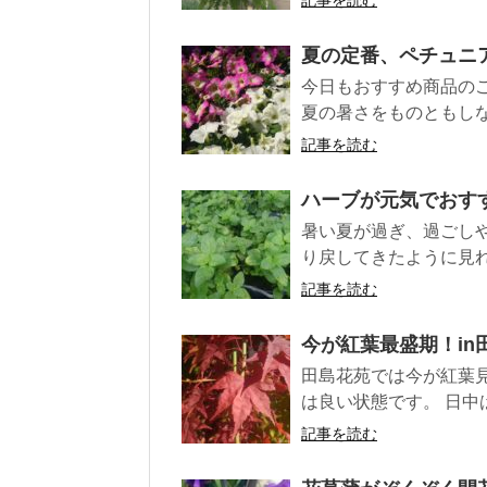
記事を読む
夏の定番、ペチュニ
今日もおすすめ商品の
夏の暑さをものともしない
記事を読む
ハーブが元気でおす
暑い夏が過ぎ、過ごし
り戻してきたように見れ
記事を読む
今が紅葉最盛期！in
田島花苑では今が紅葉
は良い状態です。 日中は…
記事を読む