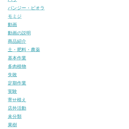
パンジー・ビオラ
モミジ
動画
動画の説明
商品紹介
土・肥料・農薬
基本作業
多肉植物
失敗
定期作業
実験
寄せ植え
店外活動
未分類
果樹