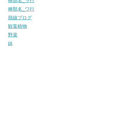
種類名_ラ行
種類名_ワ行
脱線ブログ
観葉植物
野菜
鉢