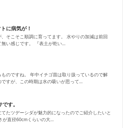
マトに病気が！
が、そこそこ順調に育ってます。 水やりの加減は前回
無い感じです。 『表土が乾い...
るものですね。 年中イチゴ苗は取り扱っているので解
ですが、この時期は水の吸いが思って...
サです。
立てたツデーシダが魅力的になったのでご紹介したいと
が直径60cmくらいの大...