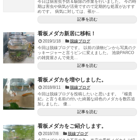
今日は病害虫予防＆駆除の作業を行いました。 今の時
期は害虫や病気が活発ですので定期的な処置がおすす
めです。 病気に対しては、罹か...
記事を読む
看板メダカ新居に移転！
2019/1/18
脱線ブログ
今回は脱線ブログです。 以前の漬物ビンから写真のク
ッキージャーと言うビンに変えました。 池袋PARCO
の雑貨屋さんで発見...
記事を読む
看板メダカを増やしました。
2018/8/11
脱線ブログ
今回は脱線ブログを投稿したいと思います。 『楊貴
妃』と言う名前の付いた綺麗な緋色のメダカを数匹追
加しました。 優...
記事を読む
看板メダカをご紹介します。
2018/7/8
脱線ブログ