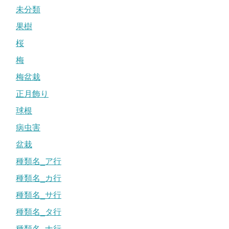
未分類
果樹
桜
梅
梅盆栽
正月飾り
球根
病虫害
盆栽
種類名_ア行
種類名_カ行
種類名_サ行
種類名_タ行
種類名_ナ行