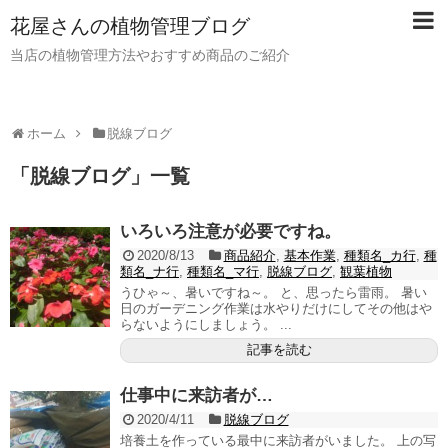
花屋さんの植物管理ブログ
当店の植物管理方法やおすすめ商品のご紹介
ホーム
脱線ブログ
「
脱線ブログ
」
一覧
いろいろ注意が必要ですね。
2020/8/13
商品紹介
,
基本作業
,
種類名_カ行
,
種
類名_ナ行
,
種類名_マ行
,
脱線ブログ
,
観葉植物
うひゃ～、暑いですね～。 と、思ったら雷雨。 暑い
日のガーデニング作業は水やりだけにしてその他はや
らないようにしましょう。 ...
記事を読む
仕事中に来訪者が…
2020/4/11
脱線ブログ
培養土を作っている最中に来訪者がいました。 上の写