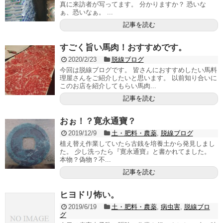
真に来訪者が写ってます。 分かりますか？ 恐いな
ぁ、恐いなぁ。 ...
記事を読む
すごく旨い馬肉！おすすめです。
2020/2/23
脱線ブログ
今回は脱線ブログです。 皆さんにおすすめしたい馬料
理屋さんをご紹介したいと思います。 以前知り合いに
このお店を紹介してもらい馬肉...
記事を読む
おぉ！？寛永通寶？
2019/12/9
土・肥料・農薬
,
脱線ブログ
植え替え作業していたら古銭を培養土から発見しまし
た。 少し洗ったら『寛永通寶』と書かれてました。
本物？偽物？不...
記事を読む
ヒヨドリ怖い。
2019/6/19
土・肥料・農薬
,
病虫害
,
脱線ブロ
グ