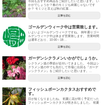
今回もおすすめ商品をご紹介したいと思います。 い
かがでしょうか？春のモミジも綺麗じゃないです
か？ モミジと言えば秋の紅葉...
記事を読む
ゴールデンウィーク中は営業致します。
いよいよゴールデンウィークですね。 例年通りゴー
ルデンウィーク中は休まず営業致します。 営業時間
は通常どおり、10:00～18:...
記事を読む
ガーデンシクラメンいかがでしょうか。
シクラメン達の季節が近付いてきました。 今回はシ
クラメン達の中でも先行して市場に出回る『ガーデ
ンシクラメン』をご紹介したいと思います。...
記事を読む
フィッシュボーンカクタスおすすめで
す。
日が短くなりましたね。 初夏に花が咲く予定だった
フィッシュボーンカクタスが咲き出しました。 初夏