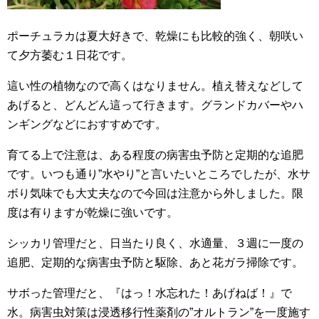
ポーチュラカは夏大好きで、乾燥にも比較的強く、朝咲い
て夕方萎む１日花です。
這い性の植物なので高くはなりません。植え替えなどして
あげると、どんどん這って行きます。グランドカバーやハ
ンギングなどにおすすめです。
育てる上で注意は、ある程度の病害虫予防と定期的な追肥
です。いつも通り”水やり”と言いたいところでしたが、水サ
ボり気味でも大丈夫なので今回は注意から外しました。限
度は有りますが乾燥に強いです。
シッカリ管理だと、日当たり良く、水適量、３週に一度の
追肥、定期的な病害虫予防と駆除、あと花ガラ掃除です。
サボった管理だと、『はっ！水忘れた！あげねば！』で
水。病害虫対策は浸透移行性薬剤の”オルトラン”を一度施す