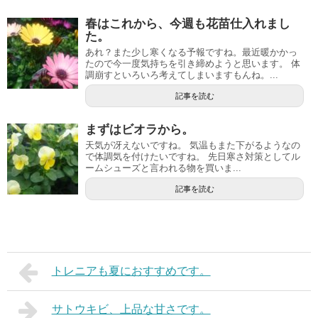
春はこれから、今週も花苗仕入れまし
た。
あれ？また少し寒くなる予報ですね。最近暖かかっ
たので今一度気持ちを引き締めようと思います。 体
調崩すといろいろ考えてしまいますもんね。...
記事を読む
まずはビオラから。
天気が冴えないですね。 気温もまた下がるようなの
で体調気を付けたいですね。 先日寒さ対策としてル
ームシューズと言われる物を買いま...
記事を読む
トレニアも夏におすすめです。
サトウキビ、上品な甘さです。