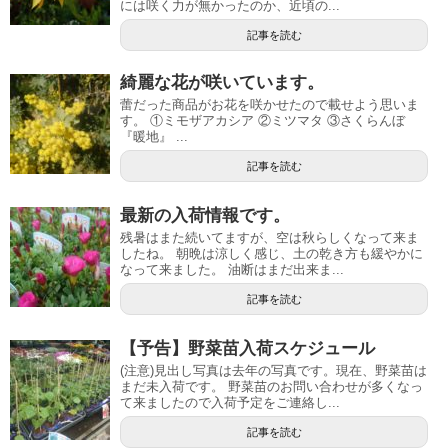
には咲く力が無かったのか、近頃の...
記事を読む
綺麗な花が咲いています。
蕾だった商品がお花を咲かせたので載せよう思いま
す。 ①ミモザアカシア ②ミツマタ ③さくらんぼ
『暖地』 ...
記事を読む
最新の入荷情報です。
残暑はまた続いてますが、空は秋らしくなって来ま
したね。 朝晩は涼しく感じ、土の乾き方も緩やかに
なって来ました。 油断はまだ出来ま...
記事を読む
【予告】野菜苗入荷スケジュール
(注意)見出し写真は去年の写真です。現在、野菜苗は
まだ未入荷です。 野菜苗のお問い合わせが多くなっ
て来ましたので入荷予定をご連絡し...
記事を読む