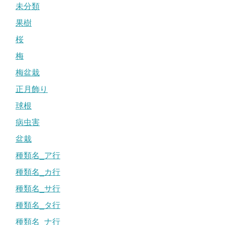
未分類
果樹
桜
梅
梅盆栽
正月飾り
球根
病虫害
盆栽
種類名_ア行
種類名_カ行
種類名_サ行
種類名_タ行
種類名_ナ行