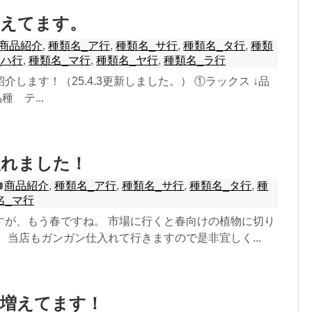
増えてます。
商品紹介
,
種類名_ア行
,
種類名_サ行
,
種類名_タ行
,
種類
_ハ行
,
種類名_マ行
,
種類名_ヤ行
,
種類名_ラ行
介します！（25.4.3更新しました。） ①ラックス ↓品
種 テ...
入れました！
商品紹介
,
種類名_ア行
,
種類名_サ行
,
種類名_タ行
,
種
名_マ行
すが、もう春ですね。 市場に行くと春向けの植物に切り
 当店もガンガン仕入れて行きますので是非宜しく...
量増えてます！