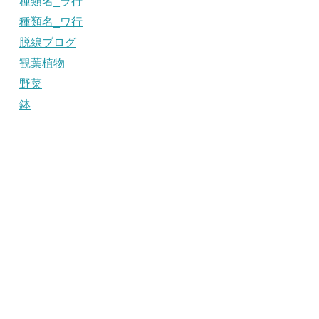
種類名_ラ行
種類名_ワ行
脱線ブログ
観葉植物
野菜
鉢