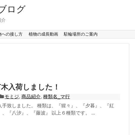
ブログ
紹介
物への接し方
植物の成長動画
駐輪場所のご案内
苗木入荷しました！
モミジ
,
商品紹介
,
種類名_マ行
入手致しました。 種類は、『猩々』、『夕暮』、『紅
、『八汐』、『藤波』 以上６種類です。 ...