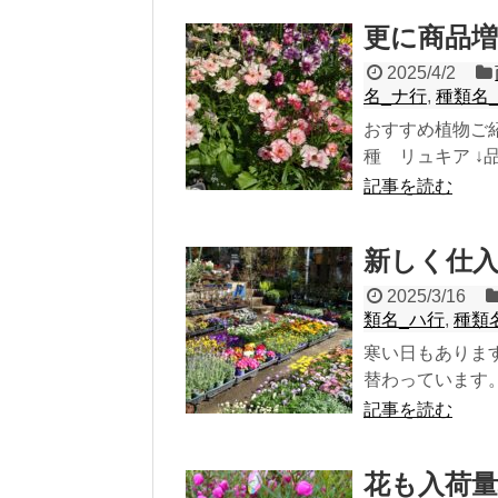
更に商品
2025/4/2
名_ナ行
,
種類名
おすすめ植物ご紹
種 リュキア ↓品
記事を読む
新しく仕
2025/3/16
類名_ハ行
,
種類
寒い日もありま
替わっています。
記事を読む
花も入荷