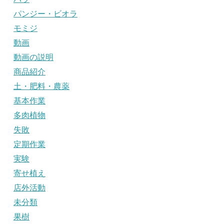
パンジー・ビオラ
モミジ
動画
動画の説明
商品紹介
土・肥料・農薬
基本作業
多肉植物
失敗
定期作業
実験
寄せ植え
店外活動
未分類
果樹