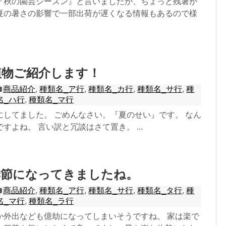
『秋の園芸シーズン』と言いましたが、ちょっと残暑が
夏の暑さの影響で一部出荷が遅くなる情報もあるので様
植物ご紹介します！
商品紹介
,
種類名_ア行
,
種類名_カ行
,
種類名_サ行
,
種
名_ハ行
,
種類名_マ行
にしてました。 ごめんなさい。『夏のせい』です。 なん
すよね。 言い訳と冗談はさて置き。 ...
季節になってきましたね。
商品紹介
,
種類名_ア行
,
種類名_サ行
,
種類名_タ行
,
種
名_マ行
,
種類名_ラ行
か外出なども億劫になってしまいそうですね。 家は楽で