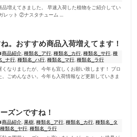
商品増えてきました。 早速入荷した植物をご紹介してい
レット ②ナスタチューム ...
すね。おすすめ商品入荷増えてます！
商品紹介
,
種類名_ア行
,
種類名_カ行
,
種類名_サ行
,
種
名_ナ行
,
種類名_ハ行
,
種類名_マ行
,
種類名_ラ行
遅くなりましたが、今年も宜しくお願い致します！ ブロ
た。ごめんなさい。今年も入荷情報など更新していきま
シーズンですね！
商品紹介
,
果樹
,
種類名_ア行
,
種類名_カ行
,
種類名_タ
種類名_ヤ行
,
種類名_ラ行