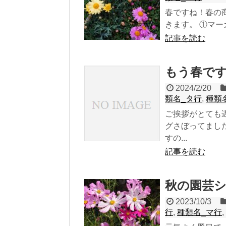
春ですね！春の
きます。 ①マーガ
記事を読む
もう春で
2024/2/20
類名_タ行
,
種類
ご挨拶がとても
グさぼってまし
すの...
記事を読む
秋の園芸
2023/10/3
行
,
種類名_マ行
,