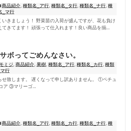
商品紹介
,
種類名_ア行
,
種類名_タ行
,
種類名_ナ行
,
種
名_マ行
くいきましょう！ 野菜苗の入荷が盛んですが、花も負け
てきてます！ 頑張って仕入れます！良い商品を揃...
！サボってごめんなさい。
モミジ
,
商品紹介
,
果樹
,
種類名_ア行
,
種類名_カ行
,
種類
_マ行
らせ致します。 遅くなって申し訳ありません。 ①ペチュ
ア ③マリーゴ...
商品紹介
,
種類名_ア行
,
種類名_カ行
,
種類名_ナ行
,
種