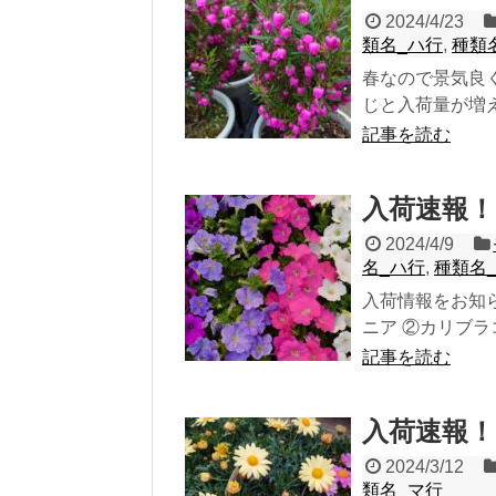
2024/4/23
類名_ハ行
,
種類
春なので景気良
じと入荷量が増え
記事を読む
入荷速報
2024/4/9
名_ハ行
,
種類名
入荷情報をお知
ニア ②カリブラコ
記事を読む
入荷速報！
2024/3/12
類名_マ行