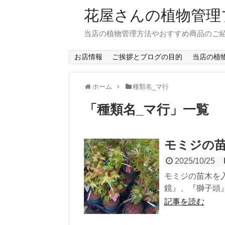
花屋さんの植物管理
当店の植物管理方法やおすすめ商品のご
お店情報
ご挨拶とブログの目的
当店の植
ホーム
種類名_マ行
「
種類名_マ行
」
一覧
モミジの
2025/10/25
モミジの苗木を
鏡』、『獅子頭』
記事を読む