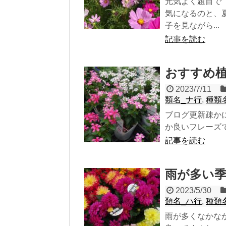
元気よく題目で
気になるのと、
子を見ながら...
記事を読む
おすすめ
2023/7/11
類名_ナ行
,
種類
ブログ更新疎か
か良いフレーズで
記事を読む
雨が多い
2023/5/30
類名_ハ行
,
種類
雨が多くなかな