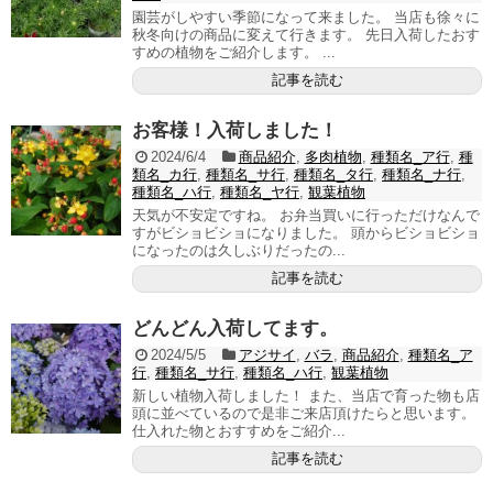
園芸がしやすい季節になって来ました。 当店も徐々に
秋冬向けの商品に変えて行きます。 先日入荷したおす
すめの植物をご紹介します。 ...
記事を読む
お客様！入荷しました！
2024/6/4
商品紹介
,
多肉植物
,
種類名_ア行
,
種
類名_カ行
,
種類名_サ行
,
種類名_タ行
,
種類名_ナ行
,
種類名_ハ行
,
種類名_ヤ行
,
観葉植物
天気が不安定ですね。 お弁当買いに行っただけなんで
すがビショビショになりました。 頭からビショビショ
になったのは久しぶりだったの...
記事を読む
どんどん入荷してます。
2024/5/5
アジサイ
,
バラ
,
商品紹介
,
種類名_ア
行
,
種類名_サ行
,
種類名_ハ行
,
観葉植物
新しい植物入荷しました！ また、当店で育った物も店
頭に並べているので是非ご来店頂けたらと思います。
仕入れた物とおすすめをご紹介...
記事を読む