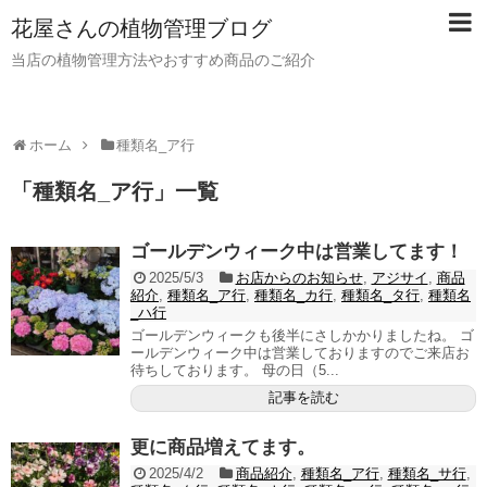
花屋さんの植物管理ブログ
当店の植物管理方法やおすすめ商品のご紹介
ホーム
種類名_ア行
「
種類名_ア行
」
一覧
ゴールデンウィーク中は営業してます！
2025/5/3
お店からのお知らせ
,
アジサイ
,
商品
紹介
,
種類名_ア行
,
種類名_カ行
,
種類名_タ行
,
種類名
_ハ行
ゴールデンウィークも後半にさしかかりましたね。 ゴ
ールデンウィーク中は営業しておりますのでご来店お
待ちしております。 母の日（5...
記事を読む
更に商品増えてます。
2025/4/2
商品紹介
,
種類名_ア行
,
種類名_サ行
,