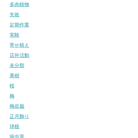
多肉植物
失敗
定期作業
実験
寄せ植え
店外活動
未分類
果樹
桜
梅
梅盆栽
正月飾り
球根
病虫害