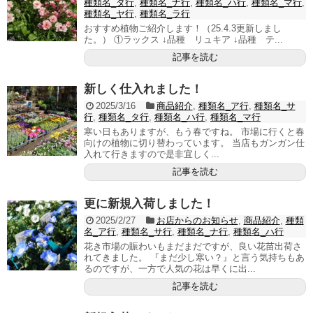
種類名_タ行
,
種類名_ナ行
,
種類名_ハ行
,
種類名_マ行
,
種類名_ヤ行
,
種類名_ラ行
おすすめ植物ご紹介します！（25.4.3更新しまし
た。） ①ラックス ↓品種 リュキア ↓品種 テ...
記事を読む
新しく仕入れました！
2025/3/16
商品紹介
,
種類名_ア行
,
種類名_サ
行
,
種類名_タ行
,
種類名_ハ行
,
種類名_マ行
寒い日もありますが、もう春ですね。 市場に行くと春
向けの植物に切り替わっています。 当店もガンガン仕
入れて行きますので是非宜しく...
記事を読む
更に新規入荷しました！
2025/2/27
お店からのお知らせ
,
商品紹介
,
種類
名_ア行
,
種類名_サ行
,
種類名_ナ行
,
種類名_ハ行
花き市場の賑わいもまだまだですが、良い花苗出荷さ
れてきました。 『まだ少し寒い？』と言う気持ちもあ
るのですが、一方で人気の花は早くに出...
記事を読む