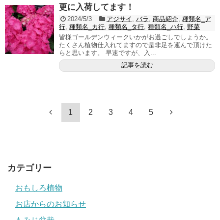
更に入荷してます！
2024/5/3
アジサイ
,
バラ
,
商品紹介
,
種類名_ア
行
,
種類名_カ行
,
種類名_タ行
,
種類名_ハ行
,
野菜
皆様ゴールデンウィークいかがお過ごしでしょうか。
たくさん植物仕入れてますので是非足を運んで頂けた
らと思います。 早速ですが、入...
記事を読む
1
2
3
4
5
カテゴリー
おもしろ植物
お店からのお知らせ