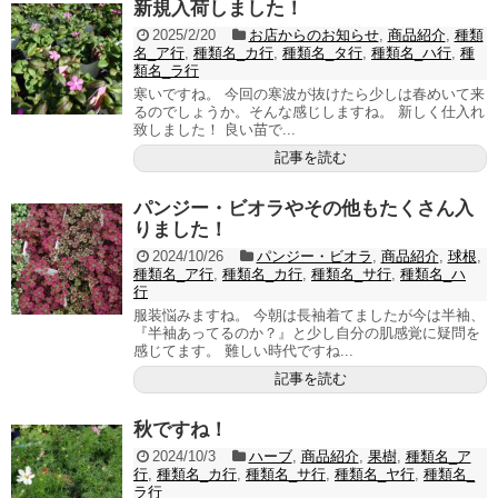
新規入荷しました！
2025/2/20
お店からのお知らせ
,
商品紹介
,
種類
名_ア行
,
種類名_カ行
,
種類名_タ行
,
種類名_ハ行
,
種
類名_ラ行
寒いですね。 今回の寒波が抜けたら少しは春めいて来
るのでしょうか。そんな感じしますね。 新しく仕入れ
致しました！ 良い苗で...
記事を読む
パンジー・ビオラやその他もたくさん入
りました！
2024/10/26
パンジー・ビオラ
,
商品紹介
,
球根
,
種類名_ア行
,
種類名_カ行
,
種類名_サ行
,
種類名_ハ
行
服装悩みますね。 今朝は長袖着てましたが今は半袖、
『半袖あってるのか？』と少し自分の肌感覚に疑問を
感じてます。 難しい時代ですね...
記事を読む
秋ですね！
2024/10/3
ハーブ
,
商品紹介
,
果樹
,
種類名_ア
行
,
種類名_カ行
,
種類名_サ行
,
種類名_ヤ行
,
種類名_
ラ行